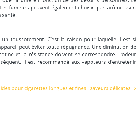
nsi que l’arôme en fonction de ses besoins personnels. Le
 Les fumeurs peuvent également choisir quel arôme user.
 santé.
un toussotement. C’est la raison pour laquelle il est si
appareil peut éviter toute répugnance. Une diminution de
otine et la résistance doivent se correspondre. L’odeur
onséquent, il est recommandé aux vapoteurs d’entretenir
uides pour cigarettes longues et fines : saveurs délicates