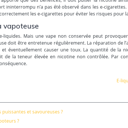
n’apporte que des bénéfices, il doit puiser la nicotine ai
t ininterrompu n’a pas été observé dans les e-cigarettes.
rrectement les e-cigarettes pour éviter les risques pour la
la vapoteuse
d’e-liquides. Mais une vape non conservée peut provoquer 
se doit être entretenue régulièrement. La réparation de l’
 et éventuellement causer une toux. La quantité de la nic
ait de la teneur élevée en nicotine non contrôlée. Par c
 conséquence.
E-liq
s puissantes et savoureuses ?
apoteurs ?